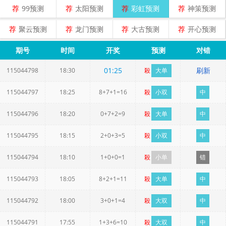
荐
99预测
荐
太阳预测
荐
彩虹预测
荐
神策预测
荐
聚云预测
荐
龙门预测
荐
大古预测
荐
开心预测
期号
时间
开奖
预测
对错
01
:
25
刷新
115044798
18:30
殺
大单
115044797
18:25
8+7+1=16
殺
小双
中
115044796
18:20
0+7+2=9
殺
大单
中
115044795
18:15
2+0+3=5
殺
小双
中
115044794
18:10
1+0+0=1
殺
小单
错
115044793
18:05
8+2+1=11
殺
大单
中
115044792
18:00
3+0+1=4
殺
大双
中
115044791
17:55
1+3+6=10
殺
大双
中