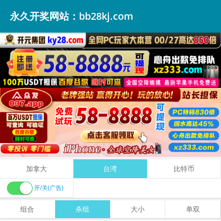
永久开奖网站：bb28kj.com
加拿大
台湾
比特币
开/关(广告)
组合
杀组
大小
单双