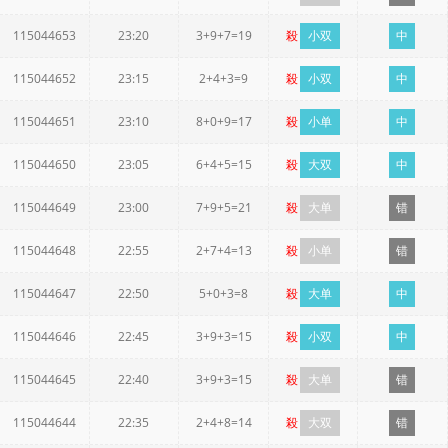
115044653
23:20
3+9+7=19
殺
小双
中
115044652
23:15
2+4+3=9
殺
小双
中
115044651
23:10
8+0+9=17
殺
小单
中
115044650
23:05
6+4+5=15
殺
大双
中
115044649
23:00
7+9+5=21
殺
大单
错
115044648
22:55
2+7+4=13
殺
小单
错
115044647
22:50
5+0+3=8
殺
大单
中
115044646
22:45
3+9+3=15
殺
小双
中
115044645
22:40
3+9+3=15
殺
大单
错
115044644
22:35
2+4+8=14
殺
大双
错