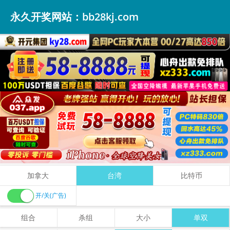
永久开奖网站：bb28kj.com
加拿大
台湾
比特币
开/关(广告)
组合
杀组
大小
单双