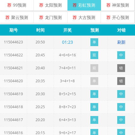
荐
99预测
荐
太阳预测
荐
彩虹预测
荐
神策预测
荐
聚云预测
荐
龙门预测
荐
大古预测
荐
开心预测
期号
时间
开奖
预测
对错
01
:
23
刷新
115044623
20:50
单
115044622
20:45
4+6+6=16
双
中
115044621
20:40
7+4+0=11
双
错
115044620
20:35
3+4+1=8
单
错
115044619
20:30
8+5+2=15
单
中
115044618
20:25
8+8+7=23
单
中
115044617
20:20
6+4+3=13
单
中
115044616
20:15
9+6+2=17
单
中