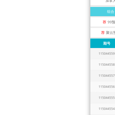
加拿
组合
荐
99
荐
聚云
期号
115044559
115044558
115044557
115044556
115044555
115044554