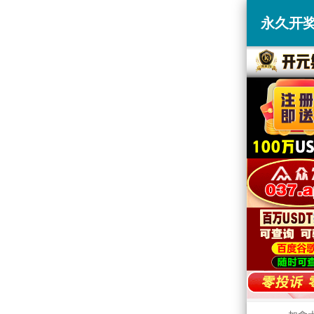
永久开奖网