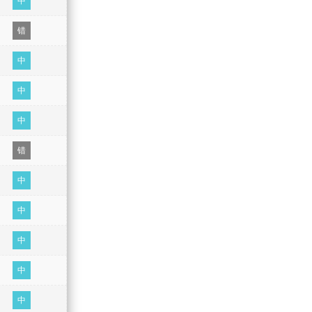
中
错
中
中
中
错
中
中
中
中
中